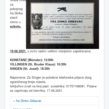
za
pokojnog
fra Dinka
slavit
ćemo u
subotu,
19.06.2021.
u svim našim velikim misijskim zajednicama:
KONSTANZ (Münster): 12:00h
VILLINGEN (St. Bruder Klaus): 16:30h
SINGEN (St. Josef): 18:30h
Napomena: Za Singen je potrebna telefonska prijava zbog
ograničenog broja mjesta.
Isključivo zvati na broj past. suradnika: 01757168381. Prijave
se zaprimaju od četvrtka, 17.06.2021.
+ fra Dinko Grbavac