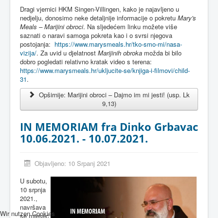
Dragi vjernici HKM Singen-Villingen, kako je najavljeno u
nedjelju, donosimo neke detaljnije informacije o pokretu
Mary's
Meals – Marijini obroci
. Na sljedećem linku možete više
saznati o naravi samoga pokreta kao i o svrsi njegova
postojanja:
https://www.marysmeals.hr/tko-smo-mi/nasa-
vizija/
. Za uvid u djelatnost
Marijinih obroka
možda bi bilo
dobro pogledati relativno kratak video s terena:
https://www.marysmeals.hr/ukljucite-se/knjiga-i-filmovi/child-
31
.
Opširnije: Marijini obroci – Dajmo im mi jesti! (usp. Lk
9,13)
IN MEMORIAM fra Dinko Grbavac
10.06.2021. - 10.07.2021.
Objavljeno: 10 Srpanj 2021
U subotu,
10 srpnja
2021.,
navršava
Wir nutzen Cookies
se mjesec