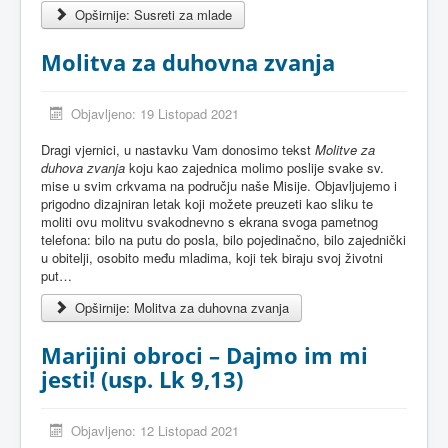
Opširnije: Susreti za mlade
Molitva za duhovna zvanja
Objavljeno: 19 Listopad 2021
Dragi vjernici, u nastavku Vam donosimo tekst
Molitve za
duhova zvanja
koju kao zajednica molimo poslije svake sv.
mise u svim crkvama na području naše Misije. Objavljujemo i
prigodno dizajniran letak koji možete preuzeti kao sliku te
moliti ovu molitvu svakodnevno s ekrana svoga pametnog
telefona: bilo na putu do posla, bilo pojedinačno, bilo zajednički
u obitelji, osobito među mladima, koji tek biraju svoj životni
put…
Opširnije: Molitva za duhovna zvanja
Marijini obroci – Dajmo im mi
jesti! (usp. Lk 9,13)
Objavljeno: 12 Listopad 2021