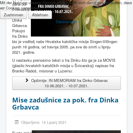
Mit der Nutzung unserer Dienste erklären Sie sich damit einverstanden, dass
dana od
wir Cookies verwenden.
iznenadne
Zustimmen
smrti fra
Ablehnen
Dinka
Datenschutz
Grbavca.
Pokojni
fra Dinko
bio je voditelj naše Hrvatske katoličke misije Singen-Villingen
punih 16 godina, od travnja 2005. pa sve do smrti u lipnju
2021. godine.
U nastavku prenosimo tekst o fra Dinku što ga je za MOVIS
(glasilo hrvatskih katoličkih misija u Švicarskoj) napisao fra
Branko Radoš, misionar u Luzernu:
Opširnije: IN MEMORIAM fra Dinko Grbavac
10.06.2021. - 10.07.2021.
Mise zadušnice za pok. fra Dinka
Grbavca
Objavljeno: 14 Lipanj 2021
Svete mise