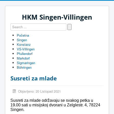
HKM Singen-Villingen
Početna
Singen
Konstanz
VS-Villingen
Pfullendorf
Markdorf
Sigmaringen
Böhringen
Susreti za mlade
Objavljeno: 20 Listopad 2021
Susreti za mlade održavaju se svakog petka u
19.00 sati u misijskoj dvorani u Zelglestr. 4, 78224
Singen.