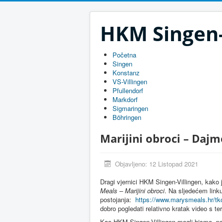
HKM Singen-
Početna
Singen
Konstanz
VS-Villingen
Pfullendorf
Markdorf
Sigmaringen
Böhringen
Marijini obroci – Dajmo
Objavljeno: 12 Listopad 2021
Dragi vjernici HKM Singen-Villingen, kako 
Meals – Marijini obroci
. Na sljedećem link
postojanja:
https://www.marysmeals.hr/tk
dobro pogledati relativno kratak video s t
Kao HKM Singen-Villingen mogli bismo, po