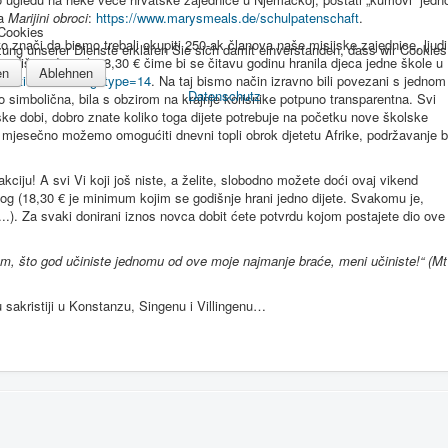
ta
Marijini obroci
:
https://www.marysmeals.de/schulpatenschaft
.
 Cookies
o znači da bismo trebali okupiti 250-ak članova naše misijske zajednice, ljudi
zung unserer Dienste erklären Sie sich damit einverstanden, dass wir Cookie
 godišnje donirali 18,30 € čime bi se čitavu godinu hranila djeca jedne škole u
en
Ablehnen
naktionen/anfang?type=14
. Na taj bismo način izravno bili povezani s jednom
Datenschutz
 simbolična, bila s obzirom na krajnje korisnike potpuno transparentna. Svi
lske dobi, dobro znate koliko toga dijete potrebuje na početku nove školske
mjesečno možemo omogućiti dnevni topli obrok djetetu Afrike, podržavanje b
akciju! A svi Vi koji još niste, a želite, slobodno možete doći ovaj vikend
prilog (18,30 € je minimum kojim se godišnje hrani jedno dijete. Svakomu je,
...). Za svaki donirani iznos novca dobit ćete potvrdu kojom postajete dio ove
m, što god učiniste jednomu od ove moje najmanje braće, meni učiniste!“ (Mt
u sakristiji u Konstanzu, Singenu i Villingenu…