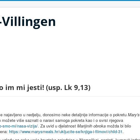
Villingen
 im mi jesti! (usp. Lk 9,13)
je najavljeno u nedjelju, donosimo neke detaljnije informacije o pokretu
Mary's
u možete više saznati o naravi samoga pokreta kao i o svrsi njegova
o-smo-mi/nasa-vizija/
. Za uvid u djelatnost
Marijinih obroka
možda bi bilo
erena:
https://www.marysmeals.hr/ukljucite-se/knjiga-i-filmovi/child-31
.
 ugledu na neke veće hrvatske zajednice u Njemačkoj, postati „kumovi“ jedno