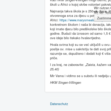
školi u Africi o kojoj skrbe volonteri pokre
Wir nutzen
Najmanja takva škola je s 250-ak djece, št
Mit der Nut
otvorenoga srca za djecu u potrebi, koji bi
Zustimm
Africi:
https://www.marysmeals.de/spende
konkretnom školom i naša bi donacija, iako
koji imate djecu bilo predškolske bilo ško
godine. Budući da iznosom od samo 1,5 € 
ove ideje bilo itekako hvalevrijedno.
Hvala svima koji su se već uključili u ovu 
poslije sv. mise u sakristiju te dati svoj 
razumije se, dopušteno i dodati koji € više
priče.
I za kraj, ne zaboravite: „
Zaista, kažem va
25,40)
Mir Vama i vidimo se u subotu ili nedjelju 
HKM Singen-Villingen
Datenschutz