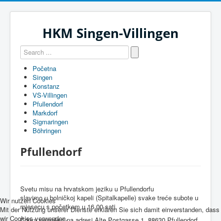
HKM Singen-Villingen
Početna
Singen
Konstanz
VS-Villingen
Pfullendorf
Markdorf
Sigmaringen
Böhringen
Pfullendorf
Svetu misu na hrvatskom jeziku u Pfullendorfu
slavimo u bolničkoj kapeli (Spitalkapelle) svake treće subote u
Wir nutzen Cookies
mjesecu s početkom u 16.00 sati.
Mit der Nutzung unserer Dienste erklären Sie sich damit einverstanden, dass
wir Cookies verwenden.
Crkva se nalazi na adresi Alte Postgasse 1, 88630 Pfullendorf.