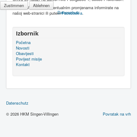
Zustimmen
Ablehnen
Molimo Vas da se o eventualnim promjenama informirate na
Datenschutz
našoj web-stranici ili putem
Facebook-a
.
Izbornik
Početna
Novosti
Obavijesti
Povijest misije
Kontakt
Datenschutz
© 2026 HKM Singen-Villingen
Povratak na vrh