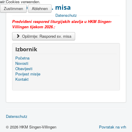
wir Cookies verwenden.
Raspored sv. misa
Zustimmen
Ablehnen
Datenschutz
Predviđeni raspored liturgijskih slavlja u HKM Singen-
Villingen tijekom 2026.
:
Opširnije: Raspored sv. misa
Izbornik
Početna
Novosti
Obavijesti
Povijest misije
Kontakt
Datenschutz
© 2026 HKM Singen-Villingen
Povratak na vrh