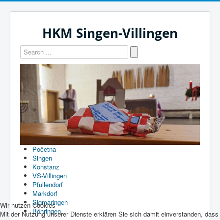
HKM Singen-Villingen
Početna
Singen
Konstanz
VS-Villingen
Pfullendorf
Markdorf
Sigmaringen
Wir nutzen Cookies
Böhringen
Mit der Nutzung unserer Dienste erklären Sie sich damit einverstanden, dass