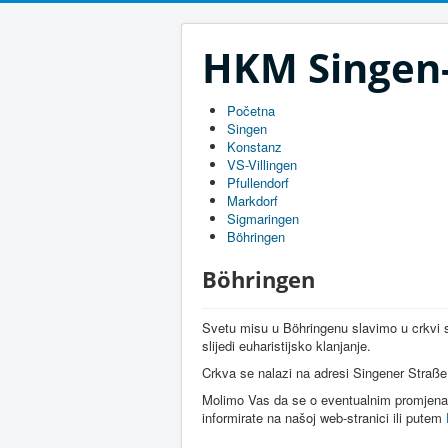
HKM Singen-
Početna
Singen
Konstanz
VS-Villingen
Pfullendorf
Markdorf
Sigmaringen
Böhringen
Böhringen
Svetu misu u Böhringenu slavimo u crkvi sv
slijedi euharistijsko klanjanje.
Crkva se nalazi na adresi Singener Straß
Molimo Vas da se o eventualnim promjena
informirate na našoj web-stranici ili putem