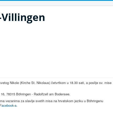
Villingen
etog Nikole (Kirche St. Nikolaus) četvrtkom u 18.30 sati, a poslije sv. mise
e 16, 78315 Böhringen - Radolfzell am Bodensee.
ma vezanima za slavlje svetih misa na hrvatskom jeziku u Böhringenu
Facebook-a
.