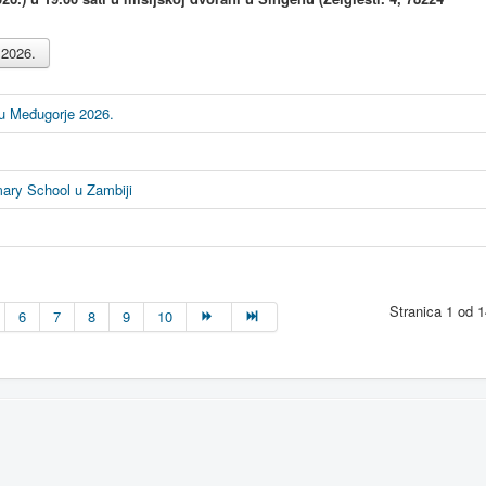
 2026.
 u Međugorje 2026.
ary School u Zambiji
Stranica 1 od 
6
7
8
9
10