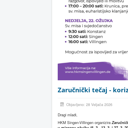
Zaručnički tečaj - kor
Objavljeno: 28 Veljača 2026
Dragi mladi,
HKM Singen-Villingen organizira
Zaručničk
u mjesecu ožujku (6. 3., 13. 3. i 27. 3. 