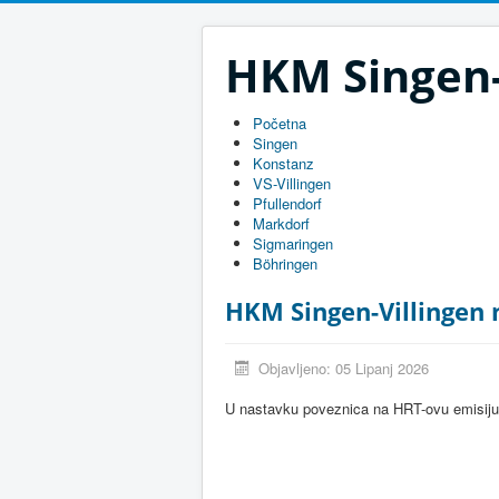
HKM Singen-
Početna
Singen
Konstanz
VS-Villingen
Pfullendorf
Markdorf
Sigmaringen
Böhringen
HKM Singen-Villingen 
Objavljeno: 05 Lipanj 2026
U nastavku poveznica na HRT-ovu emisiju 