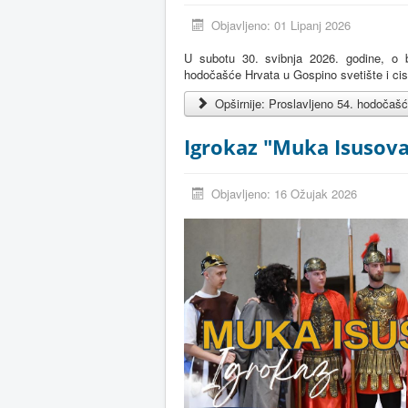
Objavljeno: 01 Lipanj 2026
U subotu 30. svibnja 2026. godine, o b
hodočašće Hrvata u Gospino svetište i cis
Opširnije: Proslavljeno 54. hodočaš
Igrokaz "Muka Isusova
Objavljeno: 16 Ožujak 2026