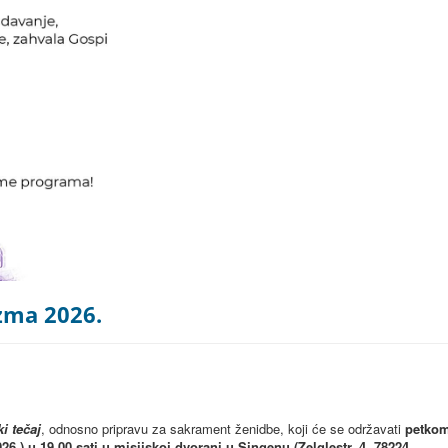
izma 2026.
i tečaj
, odnosno pripravu za sakrament ženidbe, koji će se održavati
petko
2026.) u 19.00 sati u misijskoj dvorani u Singenu (Zelglestr. 4, 78224