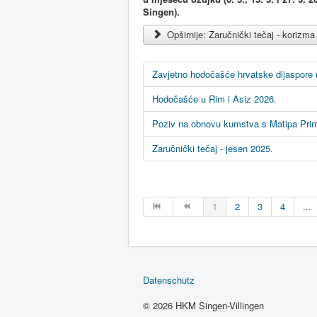
Singen).
Opširnije: Zaručnički tečaj - korizma
Zavjetno hodočašće hrvatske dijaspore
Hodočašće u Rim i Asiz 2026.
Poziv na obnovu kumstva s Matipa Prim
Zaručnički tečaj - jesen 2025.
1
2
3
4
...
Datenschutz
© 2026 HKM Singen-Villingen