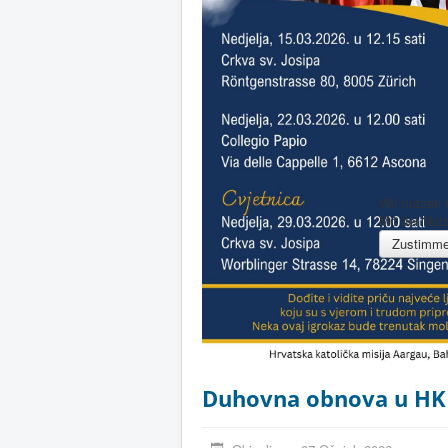
Wir nutzen
Mit der Nut
Zustimm
Duhovna obnova u HKM S