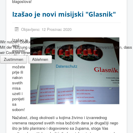
blagoslova!
Izašao je novi misijski "Glasnik"
Objavljeno: 12 Prosinac 2020
Izašao je
Wir nutzen Cookies
novi
Mit der Nutzung unserer Dienste erklären Sie sich damit einverstanden, dass
misijski
wir Cookies verwenden.
„Glasnik“
Zustimmen
Ablehnen
koji
Datenschutz
možete
prije ili
nakon
svetih
misa
uzeti i
ponijeti
sa
sobom!
Nažalost, zbog okolnosti u kojima živimo i izvanrednog
vremena raspored svetih misa božićnih dana je drugačiji nego
što je bilo planirano i dogovoreno sa župama, stoga Vas