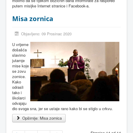
molimo da se tijekom božićnih dana informirate za raspored
putem misijke Internet stranice i Facebook-a.
Misa zornica
Objavljeno: 09 Prosinac 2020
U vrijeme
došašća
slavimo
jutarnje
mise koje
se zovu
zornice.
Kako
odrasli
tako i
školarci
odvajaju
dio svoga sna, jer se ustaje rano kako bi se stiglo u crkvu.
Opširnije: Misa zornica
Stranica 14 od 14