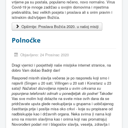
vrijeme pa su postala, popularno rečeno, novo normalno. Virus
Covid-19 je mnoge zadržao u svojim domovima i mjestima
prebivališta, bez velikih posjeta i proslava ali s onim pravim i
istinskim doživljajem Božića.
Opširnije: Proslava Božića 2020. u našoj misiji
Polnoćke
Objavljeno: 24 Prosinac 2020
Dragi vjernici i posjetitelji naše misijske internet stranice, na
dobro Vam došao Badnji dan!
Raspored misnih slavlja večeras je po rasporedu koji smo i
najavili (Singen u 20 sati; Villingen u 20 sati i Konstanz u 23
sata)!
Nažalost dozvoljena mjesta u svim crkvama su
popunjena telefonski odmah u ponedjeljak do podne!
Također
Vas sve molim koji dolazite na svete mise ovih dana da se
pridržavate uputa glede neokupljanja u grupama i uobičajenog
čestitanja prije i poslije misa oko crkvi - koje su propisane od
nadbiskupije kao i državnih organa. Neka svima (i nama koji
smo na misnim slavljima kao i onima koji nas promatraju)
Novorođeni podari mir i blagoslov slavlja, veselja, zdravlja i