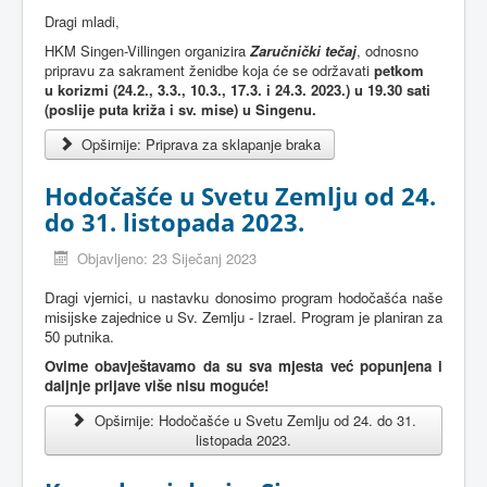
Dragi mladi,
HKM Singen-Villingen organizira
Zaručnički tečaj
, odnosno
pripravu za sakrament ženidbe koja će se održavati
petkom
u korizmi (24.2., 3.3., 10.3., 17.3. i 24.3. 2023.) u 19.30 sati
(poslije puta križa i sv. mise) u Singenu.
Opširnije: Priprava za sklapanje braka
Hodočašće u Svetu Zemlju od 24.
do 31. listopada 2023.
Objavljeno: 23 Siječanj 2023
Dragi vjernici, u nastavku donosimo program hodočašća naše
misijske zajednice u Sv. Zemlju - Izrael. Program je planiran za
50 putnika.
Ovime obavještavamo da su sva mjesta već popunjena i
daljnje prijave više nisu moguće!
Opširnije: Hodočašće u Svetu Zemlju od 24. do 31.
listopada 2023.