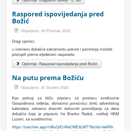
Raspored ispovijedanja pred
Božić
Objavljeno: 05 Prosinac 2022
Dragi vjernici,
u vremenu došašća sakramentu pokore i pomirenja možete
pristupiti prema sljedećem rasporedu:
Opširnije: Raspored ispovijedanja pred Božić
Na putu prema Božiću
Objavljeno: 30 Studeni 2022
Kao poticaj za bližu pripravu za proslavu svetkovine
Gospodinova rođenja, donosimo poveznicu (link) adventskog
kalendara, odnosno dnevnih duhovnih promišljanja za dane
došašća koje je pripravio fra Branko Radoš, voditelj HKM
Luzern, sa suradnicima:
https://tuerchen.app/mWuQrEnRwCWE6LWT?fbclid=IwAR0-