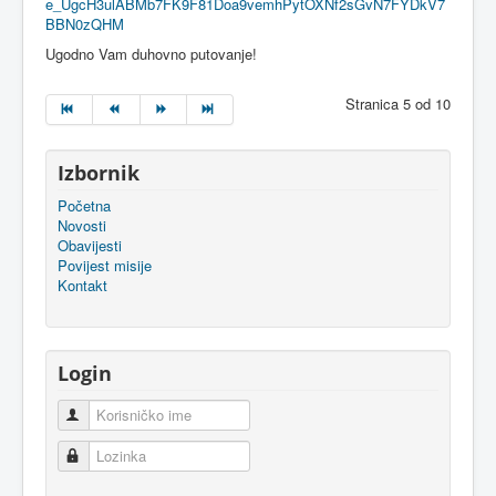
e_UgcH3ulABMb7FK9F81Doa9vemhPytOXNf2sGvN7FYDkV7
BBN0zQHM
Ugodno Vam duhovno putovanje!
Stranica 5 od 10
Izbornik
Početna
Novosti
Obavijesti
Povijest misije
Kontakt
Login
Korisničko ime
Lozinka