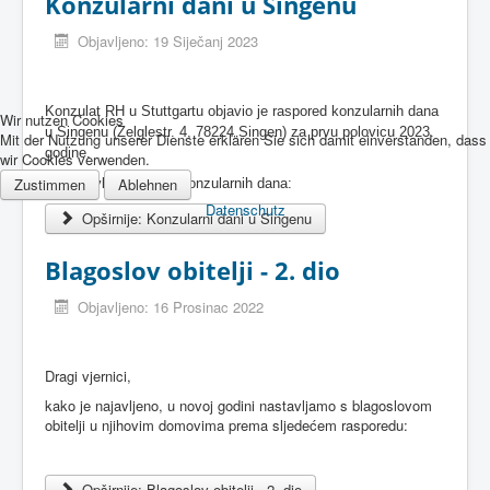
Konzularni dani u Singenu
Objavljeno: 19 Siječanj 2023
Konzulat RH u Stuttgartu objavio je raspored konzularnih dana
Wir nutzen Cookies
u Singenu (Zelglestr. 4, 78224 Singen) za prvu polovicu 2023.
Mit der Nutzung unserer Dienste erklären Sie sich damit einverstanden, dass
godine.
wir Cookies verwenden.
Zustimmen
Ablehnen
U nastavku raspored konzularnih dana:
Datenschutz
Opširnije: Konzularni dani u Singenu
Blagoslov obitelji - 2. dio
Objavljeno: 16 Prosinac 2022
Dragi vjernici,
kako je najavljeno, u novoj godini nastavljamo s blagoslovom
obitelji u njihovim domovima prema sljedećem rasporedu:
Opširnije: Blagoslov obitelji - 2. dio