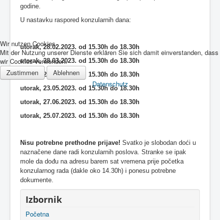
godine.
U nastavku raspored konzularnih dana:
Wir nutzen Cookies
utorak, 28.02.2023. od 15.30h do 18.30h
Mit der Nutzung unserer Dienste erklären Sie sich damit einverstanden, dass
wir Cookies verwenden.
utorak, 28.03.2023. od 15.30h do 18.30h
Zustimmen
Ablehnen
utorak, 25.04.2023. od 15.30h do 18.30h
Datenschutz
utorak, 23.05.2023. od 15.30h do 18.30h
utorak, 27.06.2023. od 15.30h do 18.30h
utorak, 25.07.2023. od 15.30h do 18.30h
Nisu potrebne prethodne prijave!
Svatko je slobodan doći u
naznačene dane radi konzularnih poslova. Stranke se ipak
mole da dođu na adresu barem sat vremena prije početka
konzularnog rada (dakle oko 14.30h) i ponesu potrebne
dokumente.
Izbornik
Početna