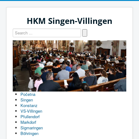
HKM Singen-Villingen
Početna
Singen
Konstanz
VS-Villingen
Pfullendorf
Markdorf
Sigmaringen
Böhringen