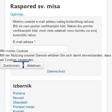
Raspored sv. misa
Opširnije...
Molimo unesite e-mail adresu vašeg korisničkog računa.
Biti će vam poslan verifikacijski kôd. Nakon što primite
verifikacijski kôd, moći ćete odabrati novu lozinku za svoj
korisnički račun.
E-mail adresa
*
Wir nutzen Cookies
Mit der Nutzung unserer Dienste erklären Sie sich damit einverstanden, dass
wir Cookies verwenden.
Pošalji
Zustimmen
Ablehnen
Datenschutz
Izbornik
Početna
Novosti
Obavijesti
Povijest misije
Kontakt